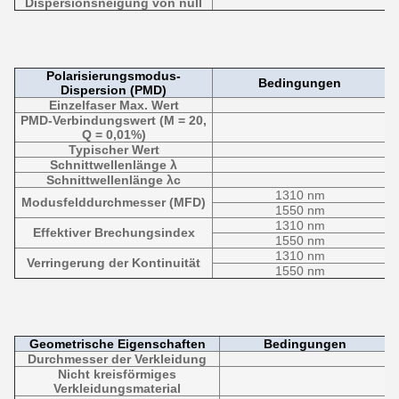
Dispersionsneigung von null
Polarisierungsmodus-
Bedingungen
Dispersion (PMD)
Einzelfaser Max. Wert
PMD-Verbindungswert (M = 20,
Q = 0,01%)
Typischer Wert
Schnittwellenlänge λ
Schnittwellenlänge λc
1310 nm
Modusfelddurchmesser (MFD)
1550 nm
1310 nm
Effektiver Brechungsindex
1550 nm
1310 nm
Verringerung der Kontinuität
1550 nm
Geometrische Eigenschaften
Bedingungen
Durchmesser der Verkleidung
Nicht kreisförmiges
Verkleidungsmaterial