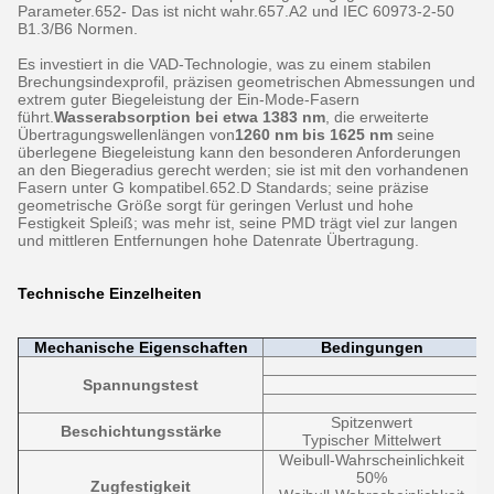
Parameter.652- Das ist nicht wahr.657.A2 und IEC 60973-2-50
B1.3/B6 Normen.
Es investiert in die VAD-Technologie, was zu einem stabilen
Brechungsindexprofil, präzisen geometrischen Abmessungen und
extrem guter Biegeleistung der Ein-Mode-Fasern
führt.
Wasserabsorption bei etwa 1383 nm
, die erweiterte
Übertragungswellenlängen von
1260 nm bis 1625 nm
­ seine
überlegene Biegeleistung kann den besonderen Anforderungen
an den Biegeradius gerecht werden; sie ist mit den vorhandenen
Fasern unter G kompatibel.652.D Standards; seine präzise
geometrische Größe sorgt für geringen Verlust und hohe
Festigkeit Spleiß; was mehr ist, seine PMD trägt viel zur langen
und mittleren Entfernungen hohe Datenrate Übertragung.
Technische Einzelheiten
Mechanische Eigenschaften
Bedingungen
Spannungstest
Spitzenwert
Beschichtungsstärke
Typischer Mittelwert
Weibull-Wahrscheinlichkeit
50%
Zugfestigkeit