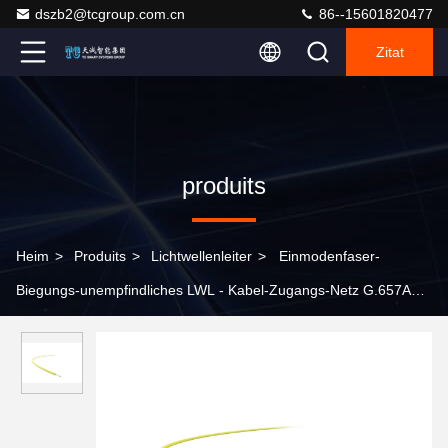
dszb2@tcgroup.com.cn
86--15601820477
Zitat
produits
Heim
>
Produits
>
Lichtwellenleiter
>
Einmodenfaser-
Biegungs-unempfindliches LWL - Kabel-Zugangs-Netz G.657A2
Om4