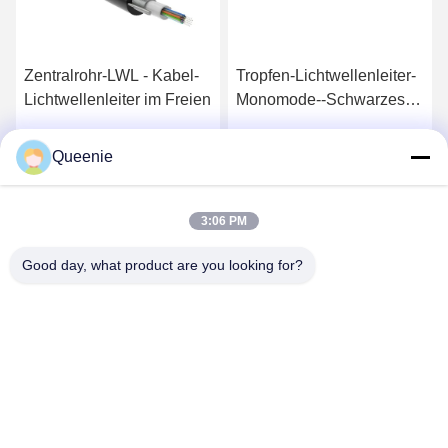
Zentralrohr-LWL - Kabel-
Tropfen-Lichtwellenleiter-
Lichtwellenleiter im Freien
Monomode--Schwarzes
LSZH flaches Ftth
Queenie
s
Erhalten Sie besten Preis
Erhalten Sie besten Preis
3:06 PM
Good day, what product are you looking for?
TC Smart Systems Group
dszb2@tcgroup.com.cn
86--15601820477
No.618, Guangxing Rd, Songjiang-Bezirk, Shanghai, P.R.