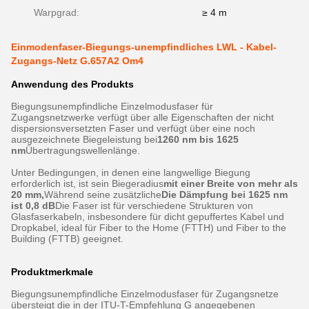
Warpgrad:
≥ 4 m
Einmodenfaser-Biegungs-unempfindliches LWL - Kabel-
Zugangs-Netz G.657A2 Om4
Anwendung des Produkts
Biegungsunempfindliche Einzelmodusfaser für
Zugangsnetzwerke verfügt über alle Eigenschaften der nicht
dispersionsversetzten Faser und verfügt über eine noch
ausgezeichnete Biegeleistung bei
1260 nm bis 1625
nm
Übertragungswellenlänge.
Unter Bedingungen, in denen eine langwellige Biegung
erforderlich ist, ist sein Biegeradius
mit einer Breite von mehr als
20 mm,
Während seine zusätzliche
Die Dämpfung bei 1625 nm
ist 0,8 dB
Die Faser ist für verschiedene Strukturen von
Glasfaserkabeln, insbesondere für dicht gepuffertes Kabel und
Dropkabel, ideal für Fiber to the Home (FTTH) und Fiber to the
Building (FTTB) geeignet.
Produktmerkmale
Biegungsunempfindliche Einzelmodusfaser für Zugangsnetze
übersteigt die in der ITU-T-Empfehlung G angegebenen