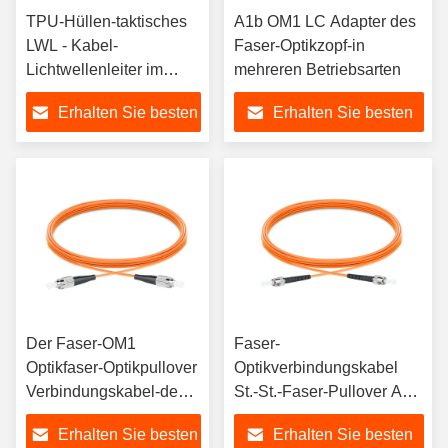
TPU-Hüllen-taktisches
A1b OM1 LC Adapter des
LWL - Kabel-
Faser-Optikzopf-in
Lichtwellenleiter im
mehreren Betriebsarten
Freien
Erhalten Sie besten
Erhalten Sie besten
Preis
Preis
Der Faser-OM1
Faser-
Optikfaser-Optikpullover
Optikverbindungskabel
Verbindungskabel-des
St.-St.-Faser-Pullover A1b
Kabel-A1b Millimeter
OM1 in mehreren
Erhalten Sie besten
Erhalten Sie besten
FC-FC
Betriebsarten