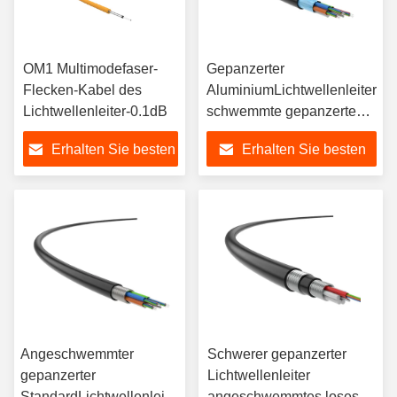
OM1 Multimodefaser-
Gepanzerter
Flecken-Kabel des
AluminiumLichtwellenleiter
Lichtwellenleiter-0.1dB
schwemmte gepanzertes
LWL - Kabel an
Erhalten Sie besten
Erhalten Sie besten
Preis
Preis
Angeschwemmter
Schwerer gepanzerter
gepanzerter
Lichtwellenleiter
StandardLichtwellenleiter
angeschwemmtes loses