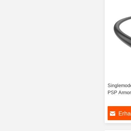
Singlemode
PSP Armor 
Erha