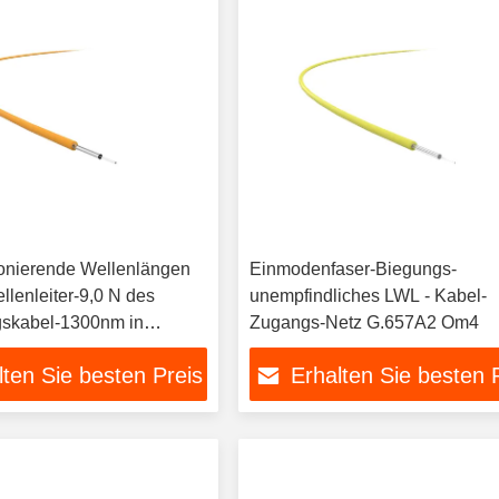
onierende Wellenlängen
Einmodenfaser-Biegungs-
llenleiter-9,0 N des
unempfindliches LWL - Kabel-
gskabel-1300nm in
Zugangs-Netz G.657A2 Om4
etriebsarten
lten Sie besten Preis
Erhalten Sie besten 