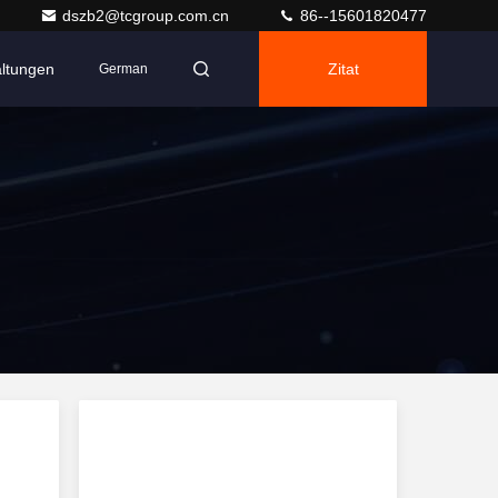
dszb2@tcgroup.com.cn
86--15601820477
altungen
Zitat
German