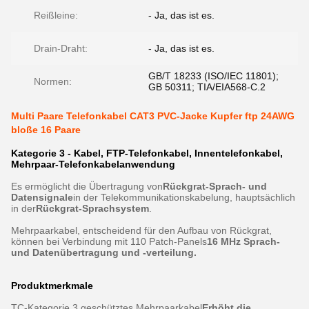
Reißleine:
- Ja, das ist es.
Drain-Draht:
- Ja, das ist es.
GB/T 18233 (ISO/IEC 11801);
Normen:
GB 50311; TIA/EIA568-C.2
Multi Paare Telefonkabel CAT3 PVC-Jacke Kupfer ftp 24AWG
bloße 16 Paare
Kategorie 3 - Kabel, FTP-Telefonkabel, Innentelefonkabel,
Mehrpaar-Telefonkabelanwendung
Es ermöglicht die Übertragung von
Rückgrat-Sprach- und
Datensignale
in der Telekommunikationskabelung, hauptsächlich
in der
Rückgrat-Sprachsystem
.
Mehrpaarkabel, entscheidend für den Aufbau von Rückgrat,
können bei Verbindung mit 110 Patch-Panels
16 MHz Sprach-
und Datenübertragung und -verteilung.
Produktmerkmale
TC-Kategorie 3 geschütztes Mehrpaarkabel
Erhöht die