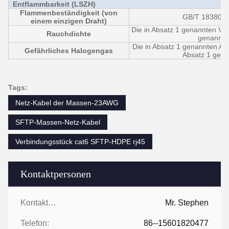
Entflammbarkeit (LSZH)
Flammenbeständigkeit (von
GB/T 18380.1
einem einzigen Draht)
Die in Absatz 1 genannten Vors
Rauchdichte
genannte
Die in Absatz 1 genannten Anf
Gefährliches Halogengas
Absatz 1 gen
Tags:
Netz-Kabel der Massen-23AWG
SFTP-Massen-Netz-Kabel
Verbindungsstück cat6 SFTP-HDPE rj45
Kontaktpersonen
Kontaktpersonen:
Mr. Stephen
Telefon:
86--15601820477