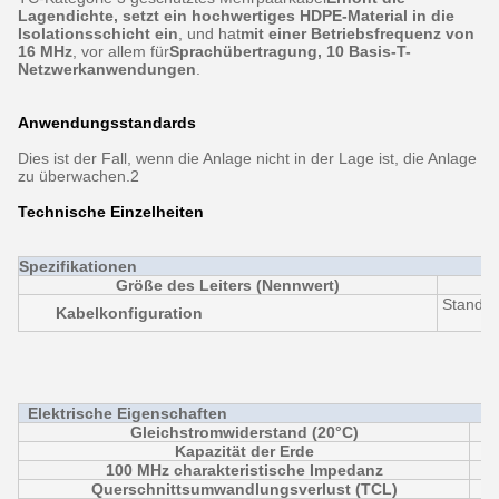
Lagendichte, setzt ein hochwertiges HDPE-Material in die
Isolationsschicht ein
, und hat
mit einer Betriebsfrequenz von
16 MHz
, vor allem für
Sprachübertragung, 10 Basis-T-
Netzwerkanwendungen
.
Anwendungsstandards
Dies ist der Fall, wenn die Anlage nicht in der Lage ist, die Anlage
zu überwachen.2
Technische Einzelheiten
Spezifikationen
Größe des Leiters (Nennwert)
Standar
Kabelkonfiguration
Elektrische Eigenschaften
Gleichstromwiderstand (20°C)
Kapazität der Erde
100 MHz charakteristische Impedanz
Querschnittsumwandlungsverlust (TCL)