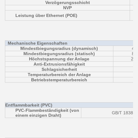
Verzögerungsschicht
NVP
E
Leistung über Ethernet (POE)
Mechanische Eigenschaften
Mindestbiegungsradius (dynamisch)
4D
Mindestbiegungsradius (statisch)
8D
Höchstspannung der Anlage
25N
Anti-Extrusionsfähigkeit
Schlagsicherheit
Temperaturbereich der Anlage
Betriebstemperaturbereich
Entflammbarkeit (PVC)
PVC-Flammbeständigkeit (von
GB/T 18380.1
einem einzigen Draht)