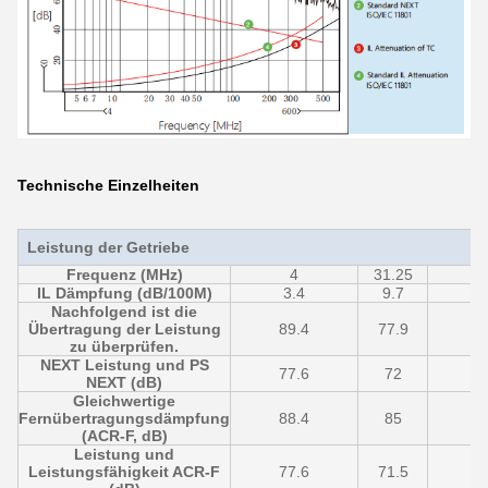
Technische Einzelheiten
Leistung der Getriebe
Frequenz (MHz)
4
31.25
6
IL Dämpfung (dB/100M)
3.4
9.7
1
Nachfolgend ist die
Übertragung der Leistung
89.4
77.9
zu überprüfen.
NEXT Leistung und PS
77.6
72
6
NEXT (dB)
Gleichwertige
Fernübertragungsdämpfung
88.4
85
8
(ACR-F, dB)
Leistung und
Leistungsfähigkeit ACR-F
77.6
71.5
6