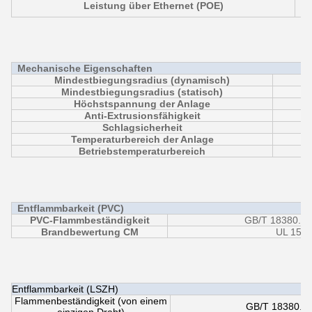
Leistung über Ethernet (POE)
Mechanische Eigenschaften
Mindestbiegungsradius (dynamisch)
Mindestbiegungsradius (statisch)
Höchstspannung der Anlage
Anti-Extrusionsfähigkeit
Schlagsicherheit
Temperaturbereich der Anlage
Betriebstemperaturbereich
Entflammbarkeit (PVC)
PVC-Flammbeständigkeit
GB/T 18380.12
Brandbewertung CM
UL 1581
Entflammbarkeit (LSZH)
Flammenbeständigkeit (von einem
GB/T 18380.12
einzigen Draht)