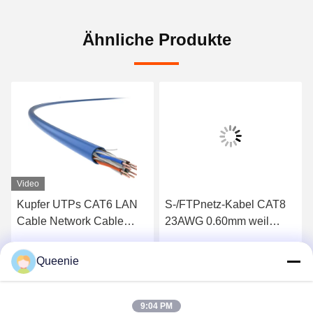
Ähnliche Produkte
Video
Kupfer UTPs CAT6 LAN
S-/FTPnetz-Kabel CAT8
Cable Network Cable
23AWG 0.60mm weil
23AWG bloße PVC-Jacke
PVC-Jacke
Queenie
s
Erhalten Sie besten Preis
Erhalten Sie besten Preis
9:04 PM