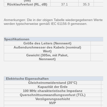
(dB)
Rücklaufverlust (RL, dB)
37.1
35.3
3
Anmerkungen: Die in der obigen Tabelle wiedergegebenen Werte
werden typischerweise gemäß IEC 61156-9 gemessen.
Spezifikationen
Größe des Leiters (Nennwert)
Außendurchmesser des Kabels (nominal)
Wert)
Gewicht (305m, mit Paket,
Nennwert)
Elektrische Eigenschaften
Gleichstromwiderstand (20°C)
Kapazität der Erde
100 MHz charakteristische Impedanz
Querschnittsumwandlungsverlust (TCL)
Verzögerungsschicht
NVP
E