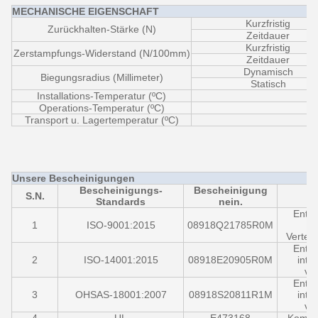
MECHANISCHE EIGENSCHAFT
Kurzfristig
Zurückhalten-Stärke (N)
Zeitdauer
Kurzfristig
Zerstampfungs-Widerstand (N/100mm)
Zeitdauer
Dynamisch
Biegungsradius (Millimeter)
Statisch
Installations-Temperatur (ºC)
Operations-Temperatur (ºC)
Transport u. Lagertemperatur (ºC)
Unsere Bescheinigungen
Bescheinigungs-
Bescheinigung
S.N.
Standards
nein.
Entwu
1
ISO-9001:2015
08918Q21785R0M
in
Verteil
Entwu
2
ISO-14001:2015
08918E20905R0M
inte
ve
Entwu
3
OHSAS-18001:2007
08918S20811R1M
inte
ve