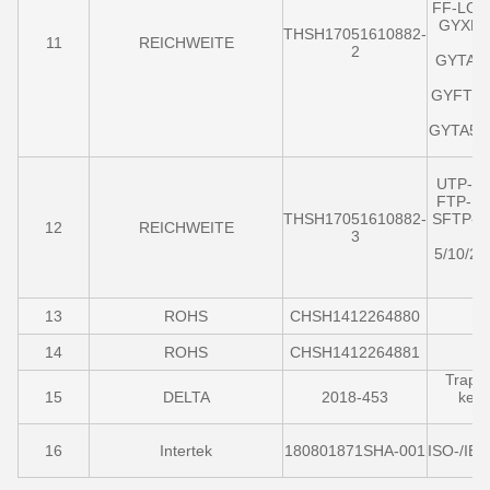
FF-LC/
GYXH/G
THSH17051610882-
11
REICHWEITE
2
GYTA/S-
GYFTZA- 
GYTA53-4
UTP-11/
FTP-11/
THSH17051610882-
SFTP-11
12
REICHWEITE
3
5/10/20
13
ROHS
CHSH1412264880
14
ROHS
CHSH1412264881
Trape
15
DELTA
2018-453
kenn
L
16
Intertek
180801871SHA-001
ISO-/IEC