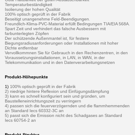
Temperaturbeständigkeit
Isolierung der hohen Qualität
100% optisch geprüft in der Fabrik
Beseitigt unangenehme Feld-Beendigungen.
Freundlich-Klima-PVC-Material erfüllt Bedingungen TIA/EIA 568A.
Spart Zeit und verhindert das falsche Ausbessern mit
farbunterlegten Zöpfen
Der schützende Außenmantel ist, für festere
Biegungsradiusanforderungen oder Installationen mit hoher
Dichte entfernbar
Vervollkommnen Sie für Gebrauch in den Rechenzentren, in den
Voraussetzungsinstallationen, in LAN, in WAN, in der
Telekommunikation und in den Datenverarbeitungsnetzen
Produkt-Höhepunkte
1)
100% optisch geprüft in der Fabrik
2) niedrige hintere Reflexion und Einfügungsdämpfung
3) kann es schnell konfiguriert sein und gründen, um
Baustelleneinrichtungszeit zu verringern
4) passen sich die feuerverzögernden und die flammhemmenden
an Standard Iecs 60332-3C an
5) passt sich die Emission nicht des Schadgases an Standard
Iecs 60754-2 an
Produkt-Struktur