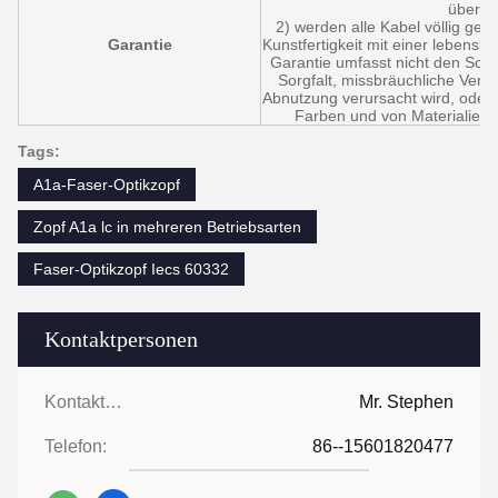
überei
2) werden alle Kabel völlig geg
Garantie
Kunstfertigkeit mit einer lebensla
Garantie umfasst nicht den Sch
Sorgfalt, missbräuchliche Verw
Abnutzung verursacht wird, oder 
Farben und von Materialien
Tags:
A1a-Faser-Optikzopf
Zopf A1a lc in mehreren Betriebsarten
Faser-Optikzopf Iecs 60332
Kontaktpersonen
Kontaktpersonen:
Mr. Stephen
Telefon:
86--15601820477