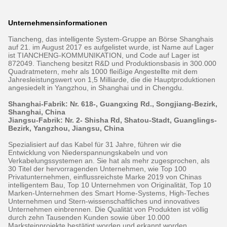
Unternehmensinformationen
Tiancheng, das intelligente System-Gruppe an Börse Shanghais
auf 21. im August 2017 es aufgelistet wurde, ist Name auf Lager
ist TIANCHENG-KOMMUNIKATION, und Code auf Lager ist
872049. Tiancheng besitzt R&D und Produktionsbasis in 300.000
Quadratmetern, mehr als 1000 fleißige Angestellte mit dem
Jahresleistungswert von 1,5 Milliarde, die die Hauptproduktionen
angesiedelt in Yangzhou, in Shanghai und in Chengdu.
Shanghai-Fabrik: Nr. 618-, Guangxing Rd., Songjiang-Bezirk,
Shanghai, China
Jiangsu-Fabrik: Nr. 2- Shisha Rd, Shatou-Stadt, Guanglings-
Bezirk, Yangzhou, Jiangsu, China
Spezialisiert auf das Kabel für 31 Jahre, führen wir die
Entwicklung von Niederspannungskabeln und von
Verkabelungssystemen an. Sie hat als mehr zugesprochen, als
30 Titel der hervorragenden Unternehmen, wie Top 100
Privatunternehmen, einflussreichste Marke 2019 von Chinas
intelligentem Bau, Top 10 Unternehmen von Originalität, Top 10
Marken-Unternehmen des Smart Home-Systems, High-Teches
Unternehmen und Stern-wissenschaftliches und innovatives
Unternehmen einbrennen. Die Qualität von Produkten ist völlig
durch zehn Tausenden Kunden sowie über 10.000
Marksteinprojekte bestätigt worden und erkannt worden.