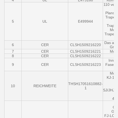
4
UL
E473168
Kommu
110 verd
Plansch
Trapezf
5
UL
E499944
Trapez
Mode
Trapezf
Das abin
6
CER
CLSH1509216220
Grun
7
CER
CLSH1509216221
Modul
8
CER
CLSH1509216222
Innen
9
CER
CLSH1509216223
FaserPr
Modul
KJ-12/
THSH17051610882-
10
REICHWEITE
1
SJ/JHJ/
4/5
GJF
GJF
FJ-LC/