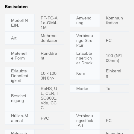
Basisdaten
FF-FC-A
Anwend
Kommun
Modell
N
1a-OM4-
ung
ikation
EIN.
1M
Mehrmo
Verbindu
Art
denfaser
ngs-Stru
FC
ktur
Materiell
Runddra
Erlaubte
100 (N/1
e Form
ht
r seitlich
00mm)
er Druck
Erlaubte
Einkerni
10
<100
Kern
Dehnfest
g
0N
0n>
igkeit
RoHS, U
Marke
Tc
L, CER, I
Beschei
SO9001,
nigung
Vde, CC
C
Hüllen-M
Verbindu
PVC
aterial
ngsstück
FC
-Art
Polnisch
In mehre