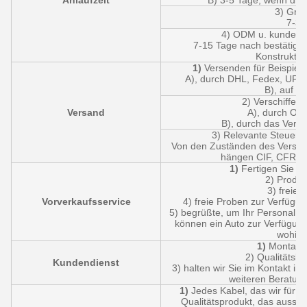
Anlaufzeit
B) 3-5 Tage, wenn die 
3) Groß
7-30
4) ODM u. kundeng
7-15 Tage nach bestätigte
Konstruktio
1)
Versenden für Beispiela
A), durch DHL, Fedex, UPS,
B), auf d
2) Verschiffen 
Versand
A), durch Oze
B), durch das Versa
3) Relevante Steuern 
Von den Zuständen des Versch
hängen CIF, CFR un
1)
Fertigen Sie k
2) Produk
3) freie 
Vorverkaufsservice
4) freie Proben zur Verfügun
5) begrüßte, um Ihr Personal fü
können ein Auto zur Verfügung
wohin s
1)
Montagev
2) Qualitätsb
Kundendienst
3) halten wir Sie im Kontakt in
weiteren Beratung
1)
Jedes Kabel, das wir für Si
Qualitätsprodukt, das ausschl