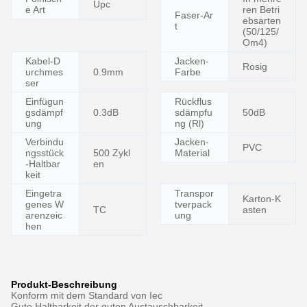
Upc
e Art
ren Betri
Faser-Ar
ebsarten
t
(50/125/
Om4)
Kabel-D
Jacken-
Rosig
urchmes
0.9mm
Farbe
ser
Einfügun
Rückflus
gsdämpf
0.3dB
sdämpfu
50dB
ung
ng (Rl)
Verbindu
Jacken-
PVC
ngsstück
500 Zykl
Material
-Haltbar
en
keit
Eingetra
Transpor
Karton-K
genes W
tverpack
TC
asten
arenzeic
ung
hen
Produkt-Beschreibung
Konform mit dem Standard von Iec
Gute Haltbarkeit der guten Austauschbarkeit