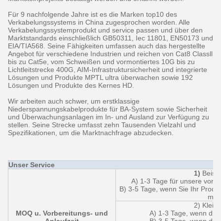
Für 9 nachfolgende Jahre ist es die Marken top10 des
Verkabelungssystems in China zugesprochen worden. Alle
Verkabelungssystemprodukt und service passen und über den
Marktstandards einschließlich GB50311, Iec 11801, EN50173 und
EIA/TIA568. Seine Fähigkeiten umfassen auch das hergestellte
Angebot für verschiedene Industrien und reichen von Cat8 Classll
bis zu Cat5e, vom Schweißen und vormontiertes 10G bis zu
Lichtleitstrecke 400G, AIM-Infrastruktursicherheit und integrierte
Lösungen und Produkte MPTL ultra überwachen sowie 192
Lösungen und Produkte des Kernes HD.
Wir arbeiten auch schwer, um erstklassige
Niederspannungskabelprodukte für BA-System sowie Sicherheit
und Überwachungsanlagen im In- und Ausland zur Verfügung zu
stellen. Seine Strecke umfasst zehn Tausenden Vielzahl und
Spezifikationen, um die Marktnachfrage abzudecken.
Unser Service
1)
Beispi
A) 1-3 Tage für unsere vorh
B) 3-5 Tage, wenn Sie Ihr Produ
möc
2) Kleine
MOQ u. Vorbereitungs- und
A) 1-3 Tage, wenn die 