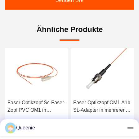
Ähnliche Produkte
Faser-Optikzopf Sc-Faser-
Faser-Optikzopf OM1 A1b
Zopf PVC OM1 in
St.-Adapter in mehreren
mehreren Betriebsarten
Betriebsarten
Queenie
s
Erhalten Sie besten Preis
Erhalten Sie besten Preis