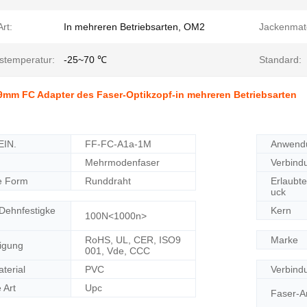
rt:
In mehreren Betriebsarten, OM2
Jackenmate
bstemperatur:
-25~70 ℃
Standard:
9mm FC Adapter des Faser-Optikzopf-in mehreren Betriebsarten
EIN.
FF-FC-A1a-1M
Anwend
Mehrmodenfaser
Verbind
le Form
Runddraht
Erlaubte
uck
 Dehnfestigke
Kern
100N
<1000n>
RoHS, UL, CER, ISO9
Marke
igung
001, Vde, CCC
terial
PVC
Verbind
 Art
Upc
Faser-A