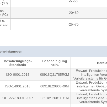
-5~50
 (ºC)
ns-
-20~60
 (ºC)
t u.
ratur
-25~70
cheinigungen
Bescheinigungs-
Bescheinigung
Berei
Standards
nein.
Entwurf, Produktion
ISO-9001:2015
08918Q21785R0M
intelligenten Vo
Verteilersystems für 
Entwurf, Produktion
ISO-14001:2015
08918E20905R0M
intelligenten Gebäud
verdrahtende Sys
Entwurf, Produktion
OHSAS-18001:2007
08918S20811R1M
intelligenten Gebäud
verdrahtende Sys