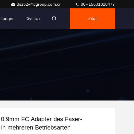
dszb2@tcgroup.com.cn
86--15601820477
altungen
Zitat
German
0.9mm FC Adapter des Faser-
-in mehreren Betriebsarten