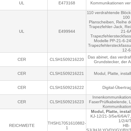
UL
E473168
Kommunikationen ver
110 verdrahtende Blöck
100
Planscheiben, Reihe d
Trapezfehler-Jack, Re
UL
E499944
21-6
Trapezfehlersteckfass
Modelle PP-21-6-24
Trapezfehlersteckfass
12-6
Das abinet, das verdra
CER
CLSH1509216220
Grundstecker, der 
CER
CLSH1509216221
Modul, Platte, instal
CER
CLSH1509216222
Digital-Übertr
Innenkommunikationsl
CER
CLSH1509216223
FaserPrüfkabelende, Li
Kommunikation
Modul, Platte, instal
KJ-12/21-3/5e/6/6A/7
1/2/4/
THSH17051610882-
REICHWEITE
HB-
1
SJ/JHJ/LYQ/DY/GY/BY/