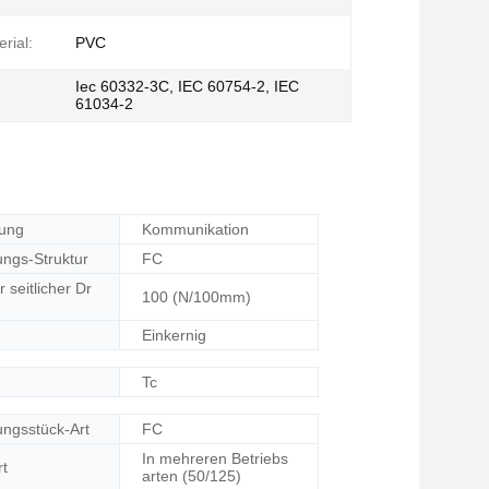
rial:
PVC
Iec 60332-3C, IEC 60754-2, IEC
61034-2
ung
Kommunikation
ungs-Struktur
FC
r seitlicher Dr
100 (N/100mm)
Einkernig
Tc
ungsstück-Art
FC
In mehreren Betriebs
rt
arten (50/125)