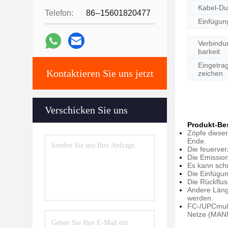
Kabel-D
Telefon:
86--15601820477
Einfügu
Verbindu
barkeit
Eingetra
Kontaktieren Sie uns jetzt
zeichen
Verschicken Sie uns
Produkt-Be
Zöpfe dieser
Ende.
Die feuerve
Die Emission
Es kann schn
Die Einfügun
Die Rückflus
Andere Läng
werden.
FC-/UPCmult
Netze (MANN