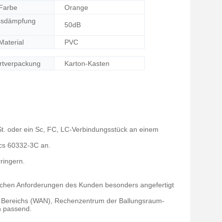
Farbe
Orange
ssdämpfung
50dB
Material
PVC
rtverpackung
Karton-Kasten
St. oder ein Sc, FC, LC-Verbindungsstück an einem
cs 60332-3C an.
ringern.
schen Anforderungen des Kunden besonders angefertigt
n Bereichs (WAN), Rechenzentrum der Ballungsraum-
 passend.