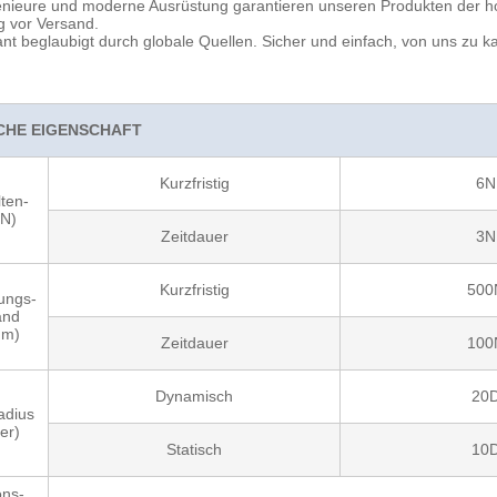
enieure und moderne Ausrüstung garantieren unseren Produkten der ho
g vor Versand.
ant beglaubigt durch globale Quellen. Sicher und einfach, von uns zu k
CHE EIGENSCHAFT
Kurzfristig
6N
ten-
(N)
Zeitdauer
3N
Kurzfristig
500
ungs-
and
mm)
Zeitdauer
100
Dynamisch
20
adius
er)
Statisch
10
ons-