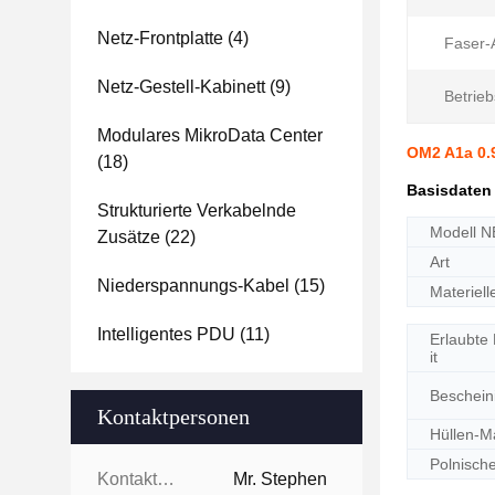
Netz-Frontplatte
(4)
Faser-A
Netz-Gestell-Kabinett
(9)
Betrie
Modulares MikroData Center
OM2 A1a 0.
(18)
Basisdaten
Strukturierte Verkabelnde
Modell N
Zusätze
(22)
Art
Niederspannungs-Kabel
(15)
Materiel
Intelligentes PDU
(11)
Erlaubte
it
Beschein
Kontaktpersonen
Hüllen-Ma
Polnische
Kontaktpersonen:
Mr. Stephen