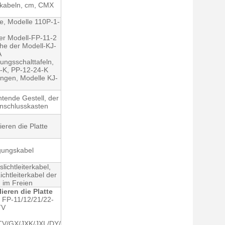
kabeln, cm, CMX
e, Modelle 110P-1-
er Modell-FP-11-2
ihe der Modell-KJ-
A
ungsschalttafeln,
-K, PP-12-24-K
ungen, Modelle KJ-
htende Gestell, der
Anschlusskasten
lieren die Platte
agungskabel
ichtleiterkabel,
chtleiterkabel der
 im Freien
lieren die Platte
, FP-11/12/21/22-
TV
TV/GX/JXK/JXL/DY/