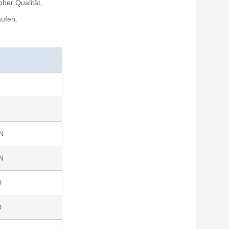
her Qualität,
aufen.
N
N
D
D