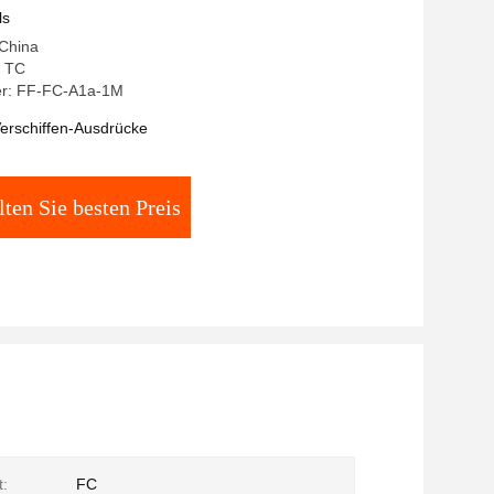
ls
 China
 TC
r: FF-FC-A1a-1M
erschiffen-Ausdrücke
lten Sie besten Preis
t:
FC