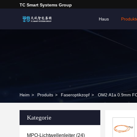
TC Smart Systems Group
Haus
Produkt
Heim
>
Produits
>
Faseroptikzopf
>
OM2 A1a 0.9mm FC A
Kategorie
MPO-Lichtwellenleiter
(24)