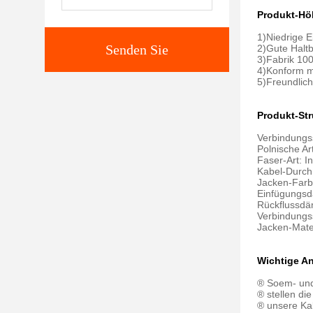
Produkt-Hö
1)Niedrige 
Senden Sie
2)Gute Haltb
3)Fabrik 100
4)Konform m
5)Freundlich
Produkt-Str
Verbindungs
Polnische Ar
Faser-Art: I
Kabel-Durc
Jacken-Farb
Einfügungsd
Rückflussdä
Verbindungss
Jacken-Mate
Wichtige A
® Soem- und
® stellen d
® unsere Kab