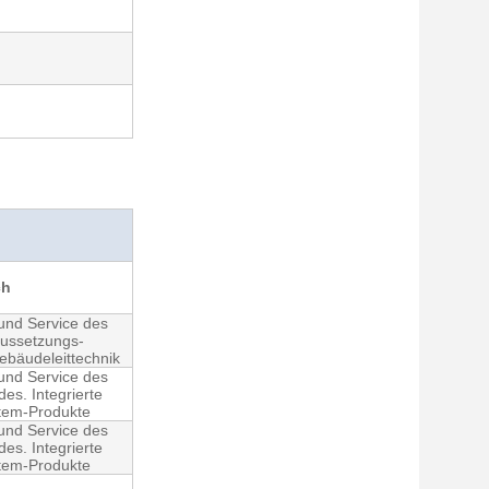
ch
 und Service des
raussetzungs-
Gebäudeleittechnik
 und Service des
es. Integrierte
tem-Produkte
 und Service des
es. Integrierte
tem-Produkte