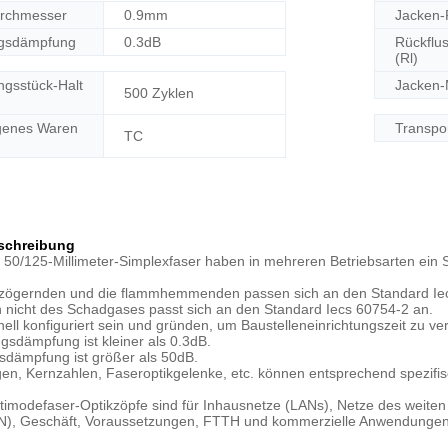
urchmesser
0.9mm
Jacken-
ngsdämpfung
0.3dB
Rückflu
(Rl)
ngsstück-Halt
Jacken-
500 Zyklen
genes Waren
Transpo
TC
schreibung
 50/125-Millimeter-Simplexfaser haben in mehreren Betriebsarten ein 
rzögernden und die flammhemmenden passen sich an den Standard Ie
 nicht des Schadgases passt sich an den Standard Iecs 60754-2 an.
ell konfiguriert sein und gründen, um Baustelleneinrichtungszeit zu ver
gsdämpfung ist kleiner als 0.3dB.
sdämpfung ist größer als 50dB.
en, Kernzahlen, Faseroptikgelenke, etc. können entsprechend spezifi
imodefaser-Optikzöpfe sind für Inhausnetze (LANs), Netze des weite
), Geschäft, Voraussetzungen, FTTH und kommerzielle Anwendungen