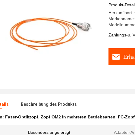
Produkt-Detai
Herkunftsort:
Markenname:
Modellnumme
Zahlungs-u. V
Erha
ails
Beschreibung des Produkts
en:
Faser-Optikzopf
,
Zopf OM2 in mehreren Betriebsarten
,
FC-Zopf
Besonders angefertigt
Adapter-Ar