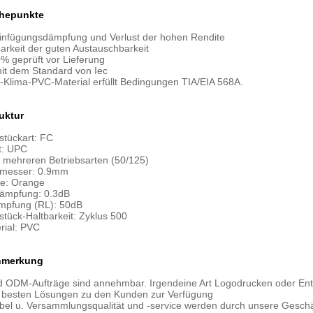
hepunkte
Einfügungsdämpfung und Verlust der hohen Rendite
arkeit der guten Austauschbarkeit
% geprüft vor Lieferung
it dem Standard von Iec
-Klima-PVC-Material erfüllt Bedingungen TIA/EIA 568A.
uktur
stückart: FC
t: UPC
n mehreren Betriebsarten (50/125)
hmesser: 0.9mm
e: Orange
ämpfung: 0.3dB
mpfung (RL): 50dB
tück-Haltbarkeit: Zyklus 500
rial: PVC
nmerkung
 ODM-Aufträge sind annehmbar. Irgendeine Art Logodrucken oder Entwu
ie besten Lösungen zu den Kunden zur Verfügung
el u. Versammlungsqualität und -service werden durch unsere Geschäft