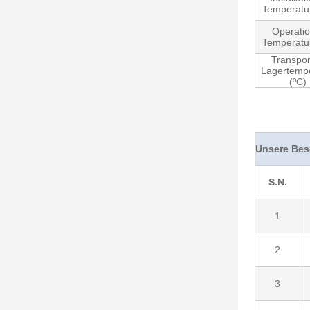
Temperatur
Operatio
Temperatur
Transpor
Lagertempe
(ºC)
Unsere Bes
S.N.
1
2
3