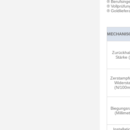
® Berufsing
® Vollprüfun
® Goldliefer
MECHANIS
Zurückhal
Stärke 
Zerstampf
Widerst
(N/100
Biegungsr
(Millimet
Installati