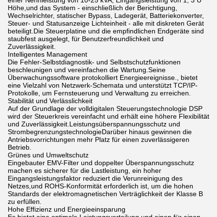
einer Nennleistung von 10-25 kVA, Eingangsleistung von 1, 3 U
Höhe,und das System - einschließlich der Berichtigung,
Wechselrichter, statischer Bypass, Ladegerät, Batteriekonverter,
Steuer- und Statusanzeige Lichteinheit - alle mit diskreten Gerät
beteiligt.Die Steuerplatine und die empfindlichen Endgeräte sind
staubfest ausgelegt, für Benutzerfreundlichkeit und
Zuverlässigkeit.
Intelligentes Management
Die Fehler-Selbstdiagnostik- und Selbstschutzfunktionen
beschleunigen und vereinfachen die Wartung.Seine
Überwachungssoftware protokolliert Energieereignisse., bietet
eine Vielzahl von Netzwerk-Schemata und unterstützt TCP/IP-
Protokolle, um Fernsteuerung und Verwaltung zu erreichen.
Stabilität und Verlässlichkeit
Auf der Grundlage der volldigitalen Steuerungstechnologie DSP
wird der Steuerkreis vereinfacht und erhält eine höhere Flexibilität
und Zuverlässigkeit.Leistungsüberspannungsschutz und
StrombegrenzungstechnologieDarüber hinaus gewinnen die
Antriebsvorrichtungen mehr Platz für einen zuverlässigeren
Betrieb.
Grünes und Umweltschutz
Eingebauter EMV-Filter und doppelter Überspannungsschutz
machen es sicherer für die Lastleistung, ein hoher
Eingangsleistungsfaktor reduziert die Verunreinigung des
Netzes,und ROHS-Konformität erforderlich ist, um die hohen
Standards der elektromagnetischen Verträglichkeit der Klasse B
zu erfüllen.
Hohe Effizienz und Energieeinsparung