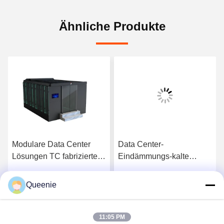
Ähnliche Produkte
Modulare Data Center
Data Center-
Lösungen TC fabrizierten
Eindämmungs-kalte
modulares Data Center
Gang-Eindämmung
vor
Queenie
s
Erhalten Sie besten Preis
Erhalten Sie besten Preis
11:05 PM