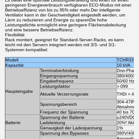
Es bietet eine optimale Leistungsverteilung und einen für einen
geringeren Energieverbrauch verfügbaren ECO-Modus mit einer
Betriebseffizienz von bis zu 95% oder mehr.Der intelligente
Ventilator kann in der Geschwindigkeit eingestellt werden, um
Lärm zu reduzieren und Energie zu sparenDie hohe
Leistungsdichte ermöglicht eine geringere Flächenabdeckung
und eine bessere Betriebseffizienz.
Flexibilität
Rack montiert, geeignet für Standard-Server-Racks, es kann
leicht mit den Servern integriert werden.mit 3/3- und 3/1-
Systemen kompatibel.
Modell
TCHR3310
Kapazität
10 kVA
Terminalverbindung
Drei-Phase
Eingangsspannung
380/400/41
Eingabefrequenz
50/60 Hz
Leistungsfaktor
> 099
Haupteingabe
Aktuelle Verzerrungsrate
THDi < 4% 
304-478Vac 
Spannungsbereich
Abnahme v
Frequenz der Spannung
40 bis 70 
Spannung der Batterie
±240VDC (3
Batterie
Ladeleistung
20%* Aktiv
Genauigkeit der Ladespannung
1%
Spannung des Bypasses
380V/400V/
Anpassbar