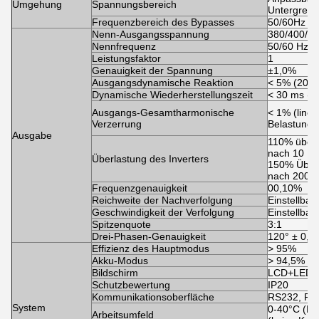
Umgehung
Spannungsbereich
Untergrenz
Frequenzbereich des Bypasses
50/60Hz (N
Nenn-Ausgangsspannung
380/400/41
Nennfrequenz
50/60 Hz
Leistungsfaktor
1
Genauigkeit der Spannung
±1,0%
Ausgangsdynamische Reaktion
< 5% (20%
Dynamische Wiederherstellungszeit
< 30 ms (0
Ausgangs-Gesamtharmonische
< 1% (linea
Verzerrung
Belastung)
Ausgabe
110% übert
nach 10 Mi
Überlastung des Inverters
150% Über
nach 200 
Frequenzgenauigkeit
00,10%
Reichweite der Nachverfolgung
Einstellbar
Geschwindigkeit der Verfolgung
Einstellbar
Spitzenquote
3:1
Drei-Phasen-Genauigkeit
120° ± 0,5°
Effizienz des Hauptmodus
> 95%
Akku-Modus
> 94,5%
Bildschirm
LCD+LED+ 
Schutzbewertung
IP20
Kommunikationsoberfläche
RS232, RS48
System
0-40°C (Be
Arbeitsumfeld