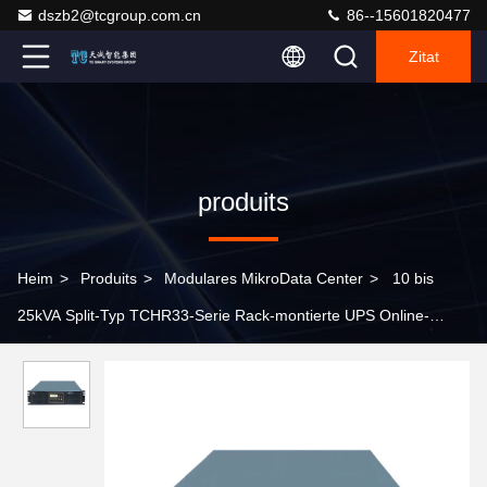
dszb2@tcgroup.com.cn
86--15601820477
Zitat
produits
Heim
>
Produits
>
Modulares MikroData Center
>
10 bis
25kVA Split-Typ TCHR33-Serie Rack-montierte UPS Online-
Doppelumwandlung