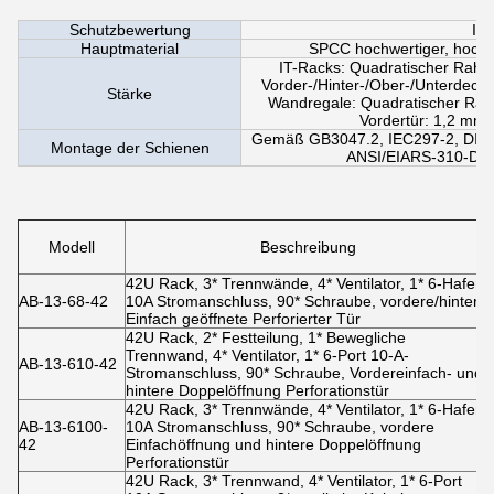
Schutzbewertung
IP
Hauptmaterial
SPCC hochwertiger, hochfe
IT-Racks: Quadratischer Rahm
Vorder-/Hinter-/Ober-/Unterdeck
Stärke
Wandregale: Quadratischer Rah
Vordertür: 1,2 mm
Gemäß GB3047.2, IEC297-2, DIN
Montage der Schienen
ANSI/EIARS-310-D; k
Modell
Beschreibung
42U Rack, 3* Trennwände, 4* Ventilator, 1* 6-Hafen
AB-13-68-42
10A Stromanschluss, 90* Schraube, vordere/hintere
Einfach geöffnete Perforierter Tür
42U Rack, 2* Festteilung, 1* Bewegliche
Trennwand, 4* Ventilator, 1* 6-Port 10-A-
AB-13-610-42
Stromanschluss, 90* Schraube, Vordereinfach- und
hintere Doppelöffnung Perforationstür
42U Rack, 3* Trennwände, 4* Ventilator, 1* 6-Hafen
AB-13-6100-
10A Stromanschluss, 90* Schraube, vordere
42
Einfachöffnung und hintere Doppelöffnung
Perforationstür
42U Rack, 3* Trennwand, 4* Ventilator, 1* 6-Port