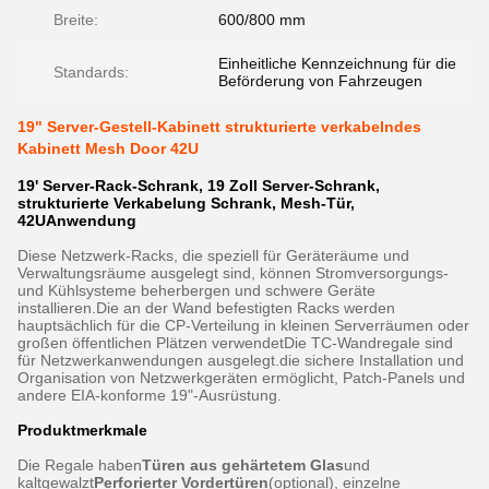
Breite:
600/800 mm
Einheitliche Kennzeichnung für die
Standards:
Beförderung von Fahrzeugen
19" Server-Gestell-Kabinett strukturierte verkabelndes
Kabinett Mesh Door 42U
19' Server-Rack-Schrank, 19 Zoll Server-Schrank,
strukturierte Verkabelung Schrank, Mesh-Tür,
42U
Anwendung
Diese Netzwerk-Racks, die speziell für Geräteräume und
Verwaltungsräume ausgelegt sind, können Stromversorgungs-
und Kühlsysteme beherbergen und schwere Geräte
installieren.Die an der Wand befestigten Racks werden
hauptsächlich für die CP-Verteilung in kleinen Serverräumen oder
großen öffentlichen Plätzen verwendetDie TC-Wandregale sind
für Netzwerkanwendungen ausgelegt.die sichere Installation und
Organisation von Netzwerkgeräten ermöglicht, Patch-Panels und
andere EIA-konforme 19"-Ausrüstung.
Produktmerkmale
Die Regale haben
Türen aus gehärtetem Glas
und
kaltgewalzt
Perforierter Vordertüren
(optional), einzelne