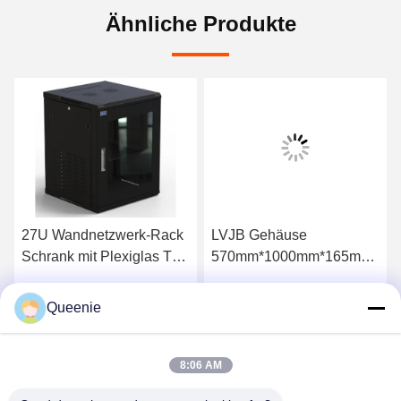
Ähnliche Produkte
27U Wandnetzwerk-Rack
LVJB Gehäuse
Schrank mit Plexiglas Tür
570mm*1000mm*165mm
und IP20 Schutz
Eingebautes Design
SPCC Netzwerk-Rack
Queenie
s
Erhalten Sie besten Preis
Erhalten Sie besten Preis
Schrank
8:06 AM