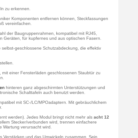
ln zu erkennen.
hniker Komponenten entfernen können, Steckfassungen
oß vereinfachen.
elzahl der Baugruppenrahmen, kompatibel mit RJ45,
en Geräten, für kupfernes und aus optischen Fasern.
 selbst-geschlossene Schutzabdeckung, die effektiv
tellen.
mit einer Fensterläden geschlossenen Staubtür zu
en.
en
hinteren ganz abgeschirmten Unterstützungen und
ronische Schalttafeln auch benutzt werden.
ompatibel mit SC-/LC/MPOadaptern. Mit gebräuchlichem
r.
fernt werden). Jedes Modul bringt nicht mehr als
acht 12
ellem Stecker/verbunden wird, trennen einfachere
e Wartung verursacht wird.
das Verstärken und das Umwickeln zusammen. Sein