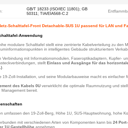
GB/T 18233 (ISO/IEC 11801); GB
n:
Entflammba
50311; TIA/EIA568-C.2
etz-Schalttafel-Front Detachable-SUS 1U passend für LAN und F
chalttafel-Anwendung
ihe modulare Schalttafel stellt eine zentrierte Kabelverteilung zu 
uminformationspunkten in intelligentes Gebäude strukturiertem Verka
im Verbindung mit Informationsmodulen, Faseroptikadaptern, Kupfer- 
steckverbindungen, stellt
Einlass und Ausgänge für das horizontale
.)
.
ne 19-Zoll-Installation, und seine Modularbauweise macht es einfacher 
ment des Kabels 0U
verwirklicht die optimale Raumnutzung und stellt
 Management bereit.
genschaften
en umfassen den 19-Zoll-Berg, Höhe 1U, SUS-Hauptwohnung, hohe Kor
 verbunden mit verschiedenen Arten von Komponenten kann bis
24 Port
er 1U Gestellhöhe
annehmen.