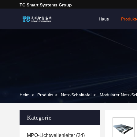
TC Smart Systems Group
Haus
Produkt
Heim
>
Produits
>
Netz-Schalttafel
>
Modularer Netz-Sc
Kategorie
MPO-Lichtwellenleiter
(24)