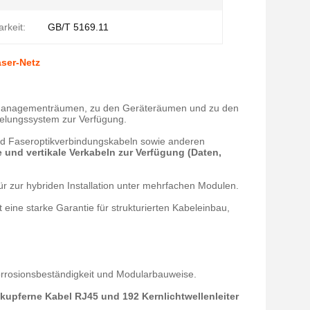
rkeit:
GB/T 5169.11
aser-Netz
den Managementräumen, zu den Geräteräumen und zu den
belungssystem zur Verfügung.
und Faseroptikverbindungskabeln sowie anderen
 und vertikale Verkabeln zur Verfügung (Daten,
für zur hybriden Installation unter mehrfachen Modulen.
 eine starke Garantie für strukturierten Kabeleinbau,
rosionsbeständigkeit und Modularbauweise.
-kupferne Kabel RJ45 und 192 Kernlichtwellenleiter