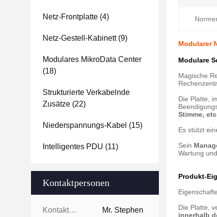
Netz-Frontplatte
(4)
Norme
Netz-Gestell-Kabinett
(9)
Modularer N
Modulares MikroData Center
Modulare S
(18)
Magische Re
Rechenzentr
Strukturierte Verkabelnde
Die Platte, 
Zusätze
(22)
Beendigungs
Stimme, etc
Niederspannungs-Kabel
(15)
Es stützt ei
Sein
Manage
Intelligentes PDU
(11)
Wartung und
Produkt-Ei
Kontaktpersonen
Eigenschaft
Die Platte,
Kontaktpersonen:
Mr. Stephen
innerhalb d