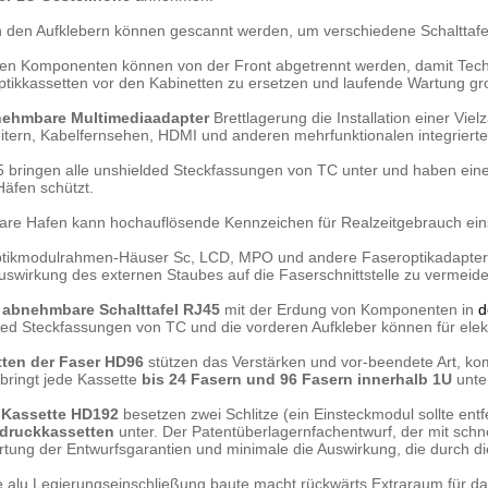
 den Aufklebern können gescannt werden, um verschiedene Schalttafe
ren Komponenten können von der Front abgetrennt werden, damit Tec
tikkassetten vor den Kabinetten zu ersetzen und laufende Wartung gr
nehmbare Multimediaadapter
Brettlagerung die Installation einer Vi
eitern, Kabelfernsehen, HDMI und anderen mehrfunktionalen integriert
 bringen alle unshielded Steckfassungen von TC unter und haben eine
äfen schützt.
are Hafen kann hochauflösende Kennzeichen für Realzeitgebrauch eins
tikmodulrahmen-Häuser Sc, LCD, MPO und andere Faseroptikadapter, 
Auswirkung des externen Staubes auf die Faserschnittstelle zu vermeid
 abnehmbare Schalttafel RJ45
mit der Erdung von Komponenten in
d
ed Steckfassungen von TC und die vorderen Aufkleber können für elekt
tten der Faser HD96
stützen das Verstärken und vor-beendete Art, k
bringt jede Kassette
bis 24 Fasern und 96 Fasern innerhalb 1U
unte
 Kassette HD192
besetzen zwei Schlitze (ein Einsteckmodul sollte ent
druckkassetten
unter. Der Patentüberlagernfachentwurf, der mit schn
tung der Entwurfsgarantien und minimale die Auswirkung, die durch di
le alu Legierungseinschließung baute macht rückwärts Extraraum für 