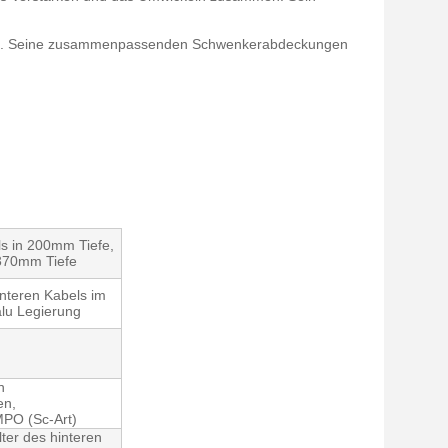
ls 0U. Seine zusammenpassenden Schwenkerabdeckungen
ls in 200mm Tiefe,
 370mm Tiefe
nteren Kabels im
 alu Legierung
n
en,
MPO (Sc-Art)
er des hinteren