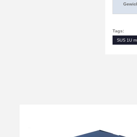
Gewich
Tags:
SUS 1U mo