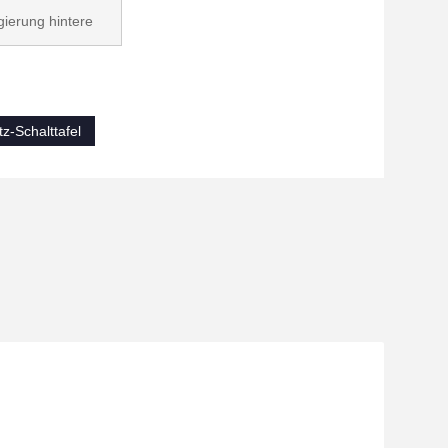
gierung hintere
z-Schalttafel