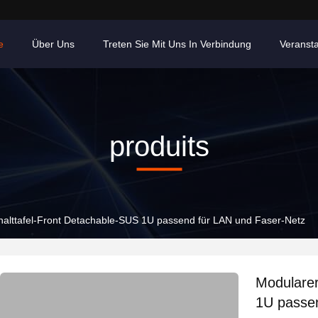
e
Über Uns
Treten Sie Mit Uns In Verbindung
Veranst
produits
halttafel-Front Detachable-SUS 1U passend für LAN und Faser-Netz
Modularer
1U passe