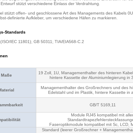
r Entwurf stützt verschiedene Einlass der Verdrahtung.
afel stützt offen- und geschlossene Art des Managements des Kabe
lbst-definierte Aufkleber, um verschiedene Häfen zu markieren.
s-Standards
(ISO/IEC 11801); GB 50311; TIA/EIA568-C.2
onen
19 Zoll, 1U, Managementhalter des hinteren Kabe
Maße
hintere Kassette der Aluminiumlegierung in
Managementhalter des Großrechners und des hi
Material
Edelstahl und im Plastik, hintere Kassette in
lammbarkeit
GB/T 5169,11
Module RJ45 kompatibel mit alle
patibilität
Standardtrapezfehlersteckfassung
Faseroptikmodule kompatibel mit Sc, LCD, 
Standard (leerer Großrechner + Managementhalt