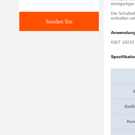
einzigartige
Die Schaltt
enthalten se
Senden Sie
Anwendung
GB/T 18233 
Spezifikati
Entf
Kom