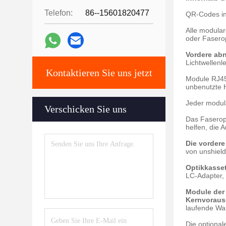
Telefon:
86--15601820477
QR-Codes in
Alle modula
oder Faserop
Vordere ab
Lichtwellenl
Kontaktieren Sie uns jetzt
Module RJ45
unbenutzte H
Jeder modul
Verschicken Sie uns
Das Faserop
helfen, die 
Die vordere
von unshield
Optikkasse
LC-Adapter, 
Module der
Kernvoraus
laufende War
Die optiona