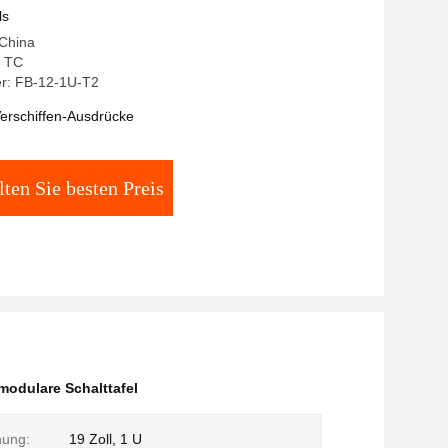
ls
 China
 TC
r: FB-12-1U-T2
erschiffen-Ausdrücke
lten Sie besten Preis
modulare Schalttafel
ung:
19 Zoll, 1 U