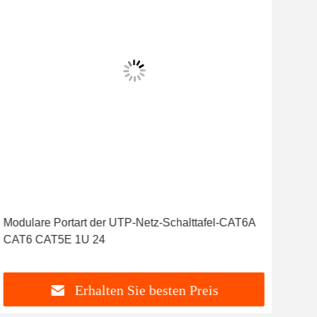
Modulare Portart der UTP-Netz-Schalttafel-CAT6A
Modu
CAT6 CAT5E 1U 24
Scha
Erhalten Sie besten Preis