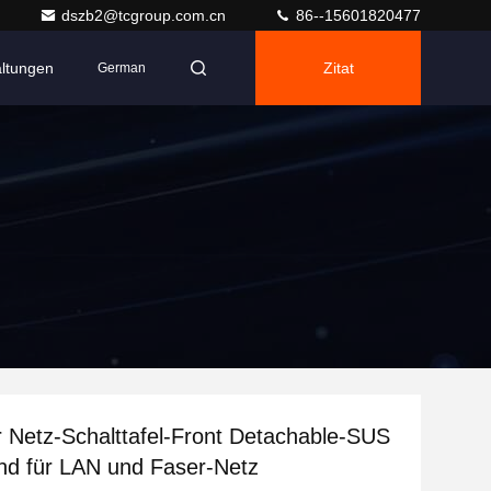
dszb2@tcgroup.com.cn
86--15601820477
altungen
Zitat
German
 Netz-Schalttafel-Front Detachable-SUS
nd für LAN und Faser-Netz