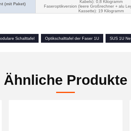
Kabels): 0,8 Kilogramm
t (mit Paket)
Faseroptikversion (leere Großrechner + alu Le
Kassette): 19 Kilogramm
dulare Schalttafel
Optikschalttafel der Faser 1U
SUS 1U Net
Ähnliche Produkte