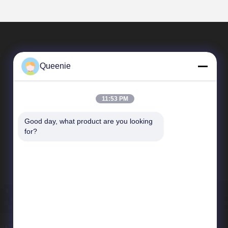
Queenie
11:53 PM
Good day, what product are you looking 
Schnelle Links
for?
Unternehmensprofil
Werksbesichtigung
Qualitätskontrolle
Neuigkeiten
Sitemap